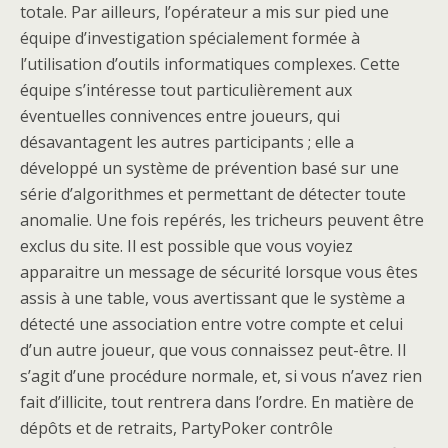
totale. Par ailleurs, l’opérateur a mis sur pied une
équipe d’investigation spécialement formée à
l’utilisation d’outils informatiques complexes. Cette
équipe s’intéresse tout particulièrement aux
éventuelles connivences entre joueurs, qui
désavantagent les autres participants ; elle a
développé un système de prévention basé sur une
série d’algorithmes et permettant de détecter toute
anomalie. Une fois repérés, les tricheurs peuvent être
exclus du site. Il est possible que vous voyiez
apparaitre un message de sécurité lorsque vous êtes
assis à une table, vous avertissant que le système a
détecté une association entre votre compte et celui
d’un autre joueur, que vous connaissez peut-être. Il
s’agit d’une procédure normale, et, si vous n’avez rien
fait d’illicite, tout rentrera dans l’ordre. En matière de
dépôts et de retraits, PartyPoker contrôle